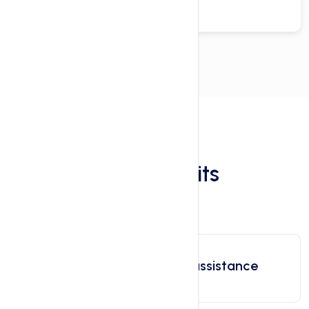
Benefits
Your Benefits
Fully managed 24/7 assistance