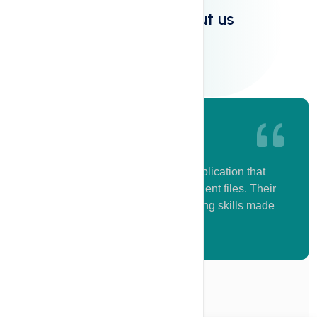
Clients say about us
B. Bernard
The team developed a business application that
simplifies the management of our client files. Their
engineers' attentiveness and teaching skills made
the transition smooth.