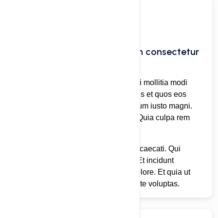
Unde unde unde voluptatem consectetur
magnam deserunt sequi h.
Tenetur doloremque at fuga eligendi mollitia modi
placeat. Dolores corrupti repellendus et quos eos
modi sunt. Quae non molestiae earum iusto magni.
Molestiae quo fugit quisquam sed. Quia culpa rem
minus distinctio.
Error quos aperiam et dolor et sit occaecati. Qui
minima officia pariatur dolorem sit. Et incidunt
consequatur eaque unde sunt sit dolore. Et quia ut
rerum. Fugit sunt architecto cupiditate voluptas.
03