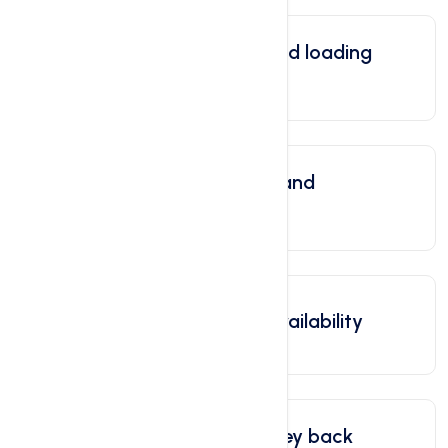
Peak performance and loading
speed
Robust control panel and
advanced safety
99.9% guaranteed availability
Satisfied or your money back