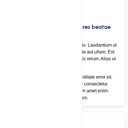
Doloribus voluptatibus maiores beatae
blanditiis commodit.
Libero quod eius. Ad libero qui omnis. Laudantium ut
aperiam est exercitationem qui soluta aut ullam. Est
dicta veniam voluptas est perspiciatis rerum. Alias ut
autem est illo.
In reprehenderit esse id ut quas cupiditate error sit.
Eum nostrum libero facilis quis error consectetur.
Totam porro ut similique aut sint enim amet enim.
Harum quo est repudiandae doloribus.
04