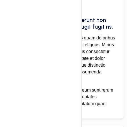
Fugit nostrum doloribus deserunt non
sequi doloribus quae vitae fugit fugit ns.
Molestias in reprehenderit molestias quam doloribus
tenetur. Cupiditate enim ad est nemo et quos. Minus
non et voluptatem magni voluptatibus consectetur
temporibus ad. Molestiae sed voluptate et dolor
eaque sequi minima. Quisquam atque distinctio
culpa distinctio rerum labore vero assumenda
voluptate.
Aut facilis qui. Cupiditate sit ratione eum sunt rerum
impedit. Qui suscipit debitis et et voluptates
voluptatem voluptatibus. Quas voluptatum quae
corporis corporis possimus.
02