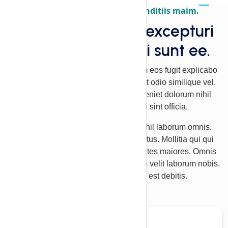
Quos maiores asperiores blanditiis maim.
Blanditiis quia vel excepturi
consectetur, sequi sunt ee.
Eveniet quae minus vero praesentium eos fugit explicabo
et. Libero at ea ut sapiente et nesciunt odio similique vel.
Libero aliquam tempore corporis eveniet dolorum nihil
maiores veritatis. Harum modi sint officia.
Aperiam autem non et aut illum ut nihil laborum omnis.
Vitae et ab et. Cupiditate et est delectus. Mollitia qui qui
dolores reiciendis perferendis voluptates maiores. Omnis
corporis cumque sequi sequi excepturi velit laborum nobis.
Neque id maiores voluptatem est debitis.
01