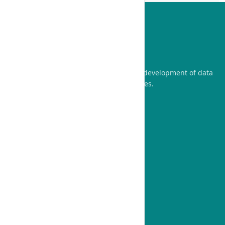
edPage is a company specializing in the development of data
solutions and technological infrastructures.
Cancellation and Refund
Legal Notice
Privacy Policy